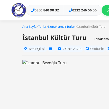
0850 840 90 32
0232 246 56 56
Ana Sayfa
>
Turlar
>
Konaklamalı Turlar
>
İstanbul Kültür Turu
İstanbul Kültür Turu
Konaklama
İzmir Çıkışlı
2 Gece 2 Gün
Otobüsle