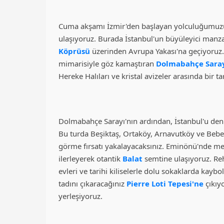
Cuma akşamı İzmir'den başlayan yolculuğumuzu
ulaşıyoruz. Burada İstanbul'un büyüleyici manzar
Köprüsü
üzerinden Avrupa Yakası'na geçiyoruz. B
mimarisiyle göz kamaştıran
Dolmabahçe Sara
Hereke Halıları ve kristal avizeler arasında bir t
Dolmabahçe Sarayı'nın ardından, İstanbul'u deni
Bu turda Beşiktaş, Ortaköy, Arnavutköy ve Bebek g
görme fırsatı yakalayacaksınız. Eminönü'nde me
ilerleyerek otantik
Balat
semtine ulaşıyoruz. Re
evleri ve tarihi kiliselerle dolu sokaklarda kay
tadını çıkaracağınız
Pierre Loti Tepesi'ne
çıkıy
yerleşiyoruz.