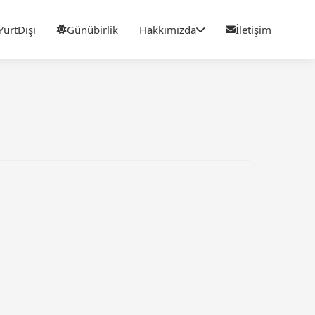
YurtDışı
Günübirlik
Hakkımızda
İletişim