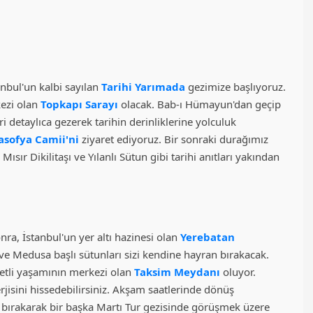
anbul'un kalbi sayılan
Tarihi Yarımada
gezimize başlıyoruz.
ezi olan
Topkapı Sarayı
olacak. Bab-ı Hümayun'dan geçip
i detaylıca gezerek tarihin derinliklerine yolculuk
asofya Camii'ni
ziyaret ediyoruz. Bir sonraki durağımız
ısır Dikilitaşı ve Yılanlı Sütun gibi tarihi anıtları yakından
ra, İstanbul'un yer altı hazinesi olan
Yerebatan
ve Medusa başlı sütunları sizi kendine hayran bırakacak.
etli yaşamının merkezi olan
Taksim Meydanı
oluyor.
jisini hissedebilirsiniz. Akşam saatlerinde dönüş
a bırakarak bir başka Martı Tur gezisinde görüşmek üzere