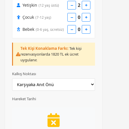
2
−
+
Yetişkin
(12 yaş üstü)
0
−
+
Çocuk
(7-12 yaş)
0
−
+
Bebek
(0-6 yaş, ücretsiz)
Tek Kişi Konaklama Farkı:
Tek kişi
rezervasyonlarda 1820 TL ek ücret
uygulanır.
Kalkış Noktası
Hareket Tarihi