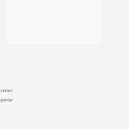
retleri
syonlar