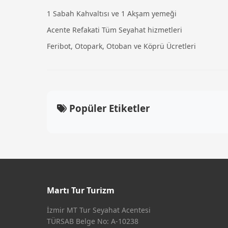
1 Sabah Kahvaltısı ve 1 Akşam yemeği
Acente Refakati Tüm Seyahat hizmetleri
Feribot, Otopark, Otoban ve Köprü Ücretleri
Popüler Etiketler
Martı Tur Turizm
İzmir MT Tur Seyahat Acentesi
TÜRSAB Belge No: A-10238