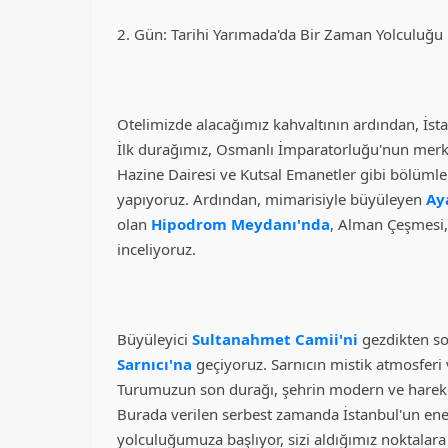
2. Gün: Tarihi Yarımada'da Bir Zaman Yolculuğu
Otelimizde alacağımız kahvaltının ardından, İst
İlk durağımız, Osmanlı İmparatorluğu'nun merk
Hazine Dairesi ve Kutsal Emanetler gibi bölümler
yapıyoruz. Ardından, mimarisiyle büyüleyen
Ay
olan
Hipodrom Meydanı'nda
, Alman Çeşmesi, M
inceliyoruz.
Büyüleyici
Sultanahmet Camii'ni
gezdikten son
Sarnıcı'na
geçiyoruz. Sarnıcın mistik atmosferi 
Turumuzun son durağı, şehrin modern ve harek
Burada verilen serbest zamanda İstanbul'un ener
yolculuğumuza başlıyor, sizi aldığımız noktalar