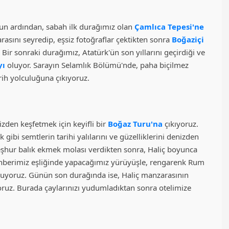
n ardından, sabah ilk durağımız olan
Çamlıca Tepesi'ne
asını seyredip, eşsiz fotoğraflar çektikten sonra
Boğaziçi
ir sonraki durağımız, Atatürk'ün son yıllarını geçirdiği ve
yı
oluyor. Sarayın Selamlık Bölümü'nde, paha biçilmez
arih yolculuğuna çıkıyoruz.
zden keşfetmek için keyifli bir
Boğaz Turu'na
çıkıyoruz.
ibi semtlerin tarihi yalılarını ve güzelliklerini denizden
şhur balık ekmek molası verdikten sonra, Haliç boyunca
hberimiz eşliğinde yapacağımız yürüyüşle, rengarenk Rum
boluyoruz. Günün son durağında ise, Haliç manzarasının
oruz. Burada çaylarınızı yudumladıktan sonra otelimize