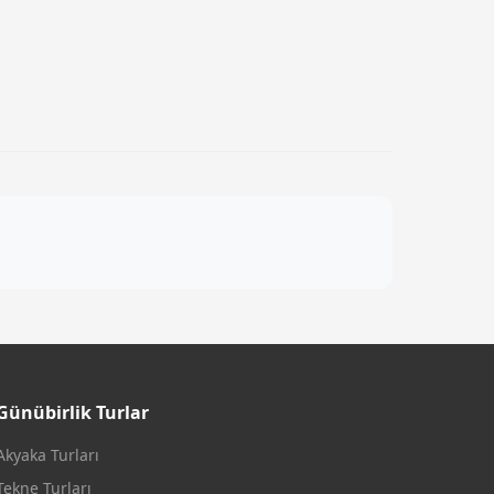
Günübirlik Turlar
Akyaka Turları
Tekne Turları