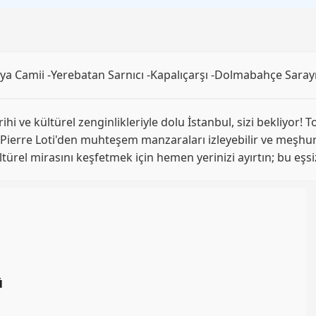
fya Camii -Yerebatan Sarnıcı -Kapalıçarşı -Dolmabahçe Saray
arihi ve kültürel zenginlikleriyle dolu İstanbul, sizi bekliyor
, Pierre Loti'den muhteşem manzaraları izleyebilir ve meşhur
türel mirasını keşfetmek için hemen yerinizi ayırtın; bu eşsi
ü